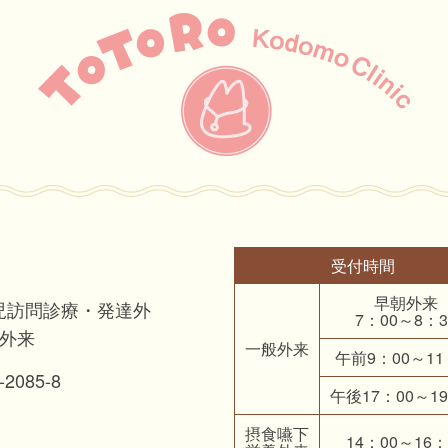
受付時間
早朝外来
児訪問診療・発達外
7：00～8：3
瘻外来
一般外来
午前
9：00～11
085-8
午後
17：00～1
摂食嚥下
14：00～16：