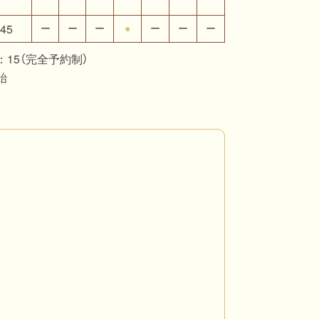
45
ー
ー
ー
●
ー
ー
ー
：15（完全予約制）
始