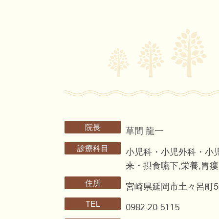
院長
草間 龍一
診療科目
小児科・小児外科・小
来・摂食嚥下,栄養,胃
住所
宮崎県延岡市土々呂町5-2
TEL
0982-20-5115