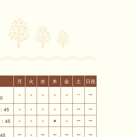
月
火
水
木
金
土
日祝
●
●
●
●
●
ー
ー
0
：45
●
●
●
●
●
ー
ー
9：45
●
●
●
■
●
ー
ー
45
ー
●
ー
ー
ー
ー
ー